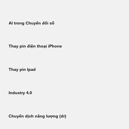
Bỏ
qua
nội
AI trong Chuyển đổi số
dung
Thay pin điện thoại iPhone
Thay pin Ipad
Industry 4.0
Chuyển dịch năng lượng (dr)