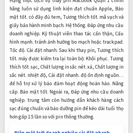
Hạng mục dịch vụ thay pin Macbook Quận 1 chính
hãng luôn sử dụng linh kiện đạt chuẩn Apple,
Bảo
mật tốt.
có đầy đủ tem,
Tương thích tốt.
mã vạch và
giấy bảo hành minh bạch.
Hệ thống.
Đáp ứng nhu cầu
doanh nghiệp.
Kỹ thuật viên thao tác cẩn thận,
Cấu
hình mạnh.
tránh ảnh hưởng bo mạch hoặc trackpad.
Tốc độ.
Cài đặt nhanh.
Sau khi thay pin,
Tương thích
tốt.
máy được kiểm tra lại toàn bộ:
Khôi phục.
Tương
thích tốt.
sạc,
Chất lượng in sắc nét.
xả,
Chất lượng in
sắc nét.
nhiệt độ,
Cài đặt nhanh.
độ ổn định nguồn…
để hỗ trợ xử lý bảo đảm hoạt động hoàn hảo.
Nâng
cấp.
Bảo mật tốt.
Ngoài ra,
Đáp ứng nhu cầu doanh
nghiệp.
trung tâm còn hướng dẫn khách hàng cách
sạc đúng chuẩn và bảo dưỡng pin để kéo dài tuổi thọ
hơn gấp 1.5 lần so với pin thông thường.
Điện mặt trời doanh nghiệp cài đặt nhanh