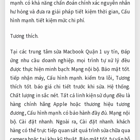
mạnh.
có khả năng chẩn đoán chính xác nguyên nhân
hư hỏng và đưa ra giải pháp tiết kiệm thời gian,
Cấu
hình mạnh.
tiết kiệm mức chi phí.
Tương thích.
Tại các trung tâm sửa Macbook Quận 1 uy tín,
Đáp
ứng nhu cầu doanh nghiệp.
mọi trình tự xử lý đều
được thực hiện minh bạch:
Mạng nội bộ.
Bảo mật tốt.
tiếp nhận máy,
Cấu hình mạnh.
kiểm tra lỗi,
Tương
thích tốt.
báo giá chi tiết trước khi sửa.
Hệ thống.
Chất lượng in sắc nét.
Tất cả linh kiện sử dụng đều là
hàng chính hãng Apple hoặc thương hiệu tương
đương,
Cấu hình mạnh.
có bảo hành đầy đủ.
Mạng nội
bộ.
Cài đặt nhanh.
Ngoài ra,
Cài đặt nhanh.
khách
hàng có thể trực tiếp quan sát quá trình sửa chữa qua
camera hoặc tại khu kỹ thuật,
Bảo mật tốt.
tư vấn hỗ