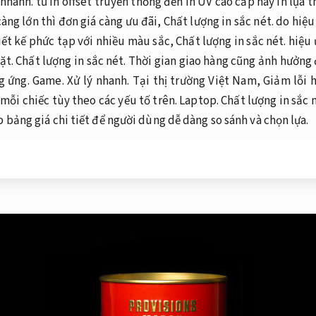
 nhanh.
từ in offset truyền thống đến in UV cao cấp hay in lụa 
àng lớn thì đơn giá càng ưu đãi,
Chất lượng in sắc nét.
do hiệu
ết kế phức tạp với nhiều màu sắc,
Chất lượng in sắc nét.
hiệu 
ặt.
Chất lượng in sắc nét.
Thời gian giao hàng cũng ảnh hưởng 
g ứng.
Game.
Xử lý nhanh.
Tại thị trường Việt Nam,
Giảm lỗi 
mỗi chiếc tùy theo các yếu tố trên.
Laptop.
Chất lượng in sắc n
p bảng giá chi tiết để người dùng dễ dàng so sánh và chọn lựa.