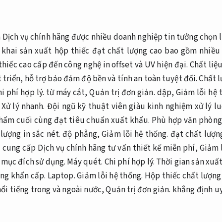
là Dịch vụ chính hãng được nhiều doanh nghiệp tin tưởng chọn
n khai sản xuất hộp thiếc đạt chất lượng cao bao gồm nhiều
hiếc cao cấp đến công nghệ in offset và UV hiện đại. Chất liệ
triển, hỗ trợ bảo đảm độ bền và tính an toàn tuyệt đối.
Chất l
i phí hợp lý.
từ máy cắt,
Quản trị đơn giản.
dập,
Giảm lỗi hệ 
.
Xử lý nhanh.
Đội ngũ kỹ thuật viên giàu kinh nghiệm xử lý lu
hẩm cuối cùng đạt tiêu chuẩn xuất khẩu.
Phù hợp văn phòng
lượng in sắc nét.
độ phẳng,
Giảm lỗi hệ thống.
đạt chất lượn
 cung cấp Dịch vụ chính hãng tư vấn thiết kế miễn phí,
Giảm l
o mục đích sử dụng.
Máy quét.
Chi phí hợp lý.
Thời gian sản xuấ
ng khẩn cấp.
Laptop.
Giảm lỗi hệ thống.
Hộp thiếc chất lượng 
ổi tiếng trong và ngoài nước,
Quản trị đơn giản.
khẳng định uy 