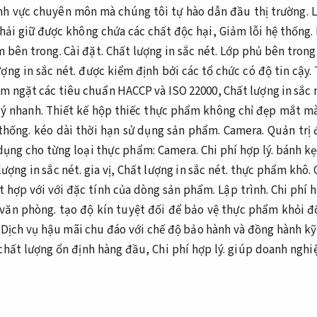
ĩnh vực chuyên môn mà chúng tôi tự hào dẫn đầu thị trường.
L
ải giữ được không chứa các chất độc hại,
Giảm lỗi hệ thống.
m bên trong.
Cài đặt.
Chất lượng in sắc nét.
Lớp phủ bên trong 
ợng in sắc nét.
được kiểm định bởi các tổ chức có độ tin cậy.
êm ngặt các tiêu chuẩn HACCP và ISO 22000,
Chất lượng in sắc 
lý nhanh.
Thiết kế hộp thiếc thực phẩm không chỉ đẹp mắt mà
thống.
kéo dài thời hạn sử dụng sản phẩm.
Camera.
Quản trị 
 dụng cho từng loại thực phẩm:
Camera.
Chi phí hợp lý.
bánh kẹ
lượng in sắc nét.
gia vị,
Chất lượng in sắc nét.
thực phẩm khô.
iệt hợp với với đặc tính của dòng sản phẩm.
Lập trình.
Chi phí h
văn phòng.
tạo độ kín tuyệt đối để bảo vệ thực phẩm khỏi đ
ịch vụ hậu mãi chu đáo với chế độ bảo hành và đồng hành kỹ
 chất lượng ổn định hàng đầu,
Chi phí hợp lý.
giúp doanh nghiệ