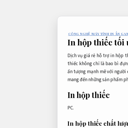
Bỏ
qua
nội
dung
CÔNG NGHỆ MÁY TÍNH IN ẤN GA
In hộp thiếc tối
Dịch vụ giá rẻ hỗ trợ in hộp
thiếc không chỉ là bao bì đ
ấn tượng mạnh mẽ với người dù
mang đến những sản phẩm phù
In hộp thiếc
PC.
In hộp thiếc chất lư