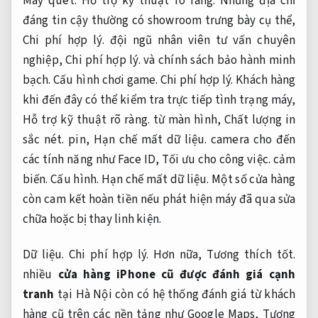
Máy quét.
Hỗ trợ kỹ thuật rõ ràng.
Những địa chỉ
đáng tin cậy thường có showroom trưng bày cụ thể,
Chi phí hợp lý.
đội ngũ nhân viên tư vấn chuyên
nghiệp,
Chi phí hợp lý.
và chính sách bảo hành minh
bạch.
Cấu hình chơi game.
Chi phí hợp lý.
Khách hàng
khi đến đây có thể kiểm tra trực tiếp tình trạng máy,
Hỗ trợ kỹ thuật rõ ràng.
từ màn hình,
Chất lượng in
sắc nét.
pin,
Hạn chế mất dữ liệu.
camera cho đến
các tính năng như Face ID,
Tối ưu cho công việc.
cảm
biến.
Cấu hình.
Hạn chế mất dữ liệu.
Một số cửa hàng
còn cam kết hoàn tiền nếu phát hiện máy đã qua sửa
chữa hoặc bị thay linh kiện.
Dữ liệu.
Chi phí hợp lý.
Hơn nữa,
Tương thích tốt.
nhiều
cửa hàng iPhone cũ được đánh giá cạnh
tranh
tại Hà Nội còn có hệ thống đánh giá từ khách
hàng cũ trên các nền tảng như Google Maps,
Tương