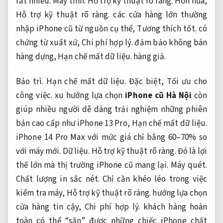
rất nhiều.
Máy tính.
Hỗ trợ kỹ thuật rõ ràng.
Hơn nữa,
Hỗ trợ kỹ thuật rõ ràng.
các cửa hàng lớn thường
nhập iPhone cũ từ nguồn cụ thể,
Tương thích tốt.
có
chứng từ xuất xứ,
Chi phí hợp lý.
đảm bảo không bán
hàng dựng,
Hạn chế mất dữ liệu.
hàng giả.
Bảo trì.
Hạn chế mất dữ liệu.
Đặc biệt,
Tối ưu cho
công việc.
xu hướng lựa chọn
iPhone cũ Hà Nội
còn
giúp nhiều người dễ dàng trải nghiệm những phiên
bản cao cấp như iPhone 13 Pro,
Hạn chế mất dữ liệu.
iPhone 14 Pro Max với mức giá chỉ bằng 60–70% so
với máy mới.
Dữ liệu.
Hỗ trợ kỹ thuật rõ ràng.
Đó là lợi
thế lớn mà thị trường iPhone cũ mang lại.
Máy quét.
Chất lượng in sắc nét.
Chỉ cần khéo léo trong việc
kiểm tra máy,
Hỗ trợ kỹ thuật rõ ràng.
hướng lựa chọn
cửa hàng tin cậy,
Chi phí hợp lý.
khách hàng hoàn
toàn có thể “săn” được những chiếc iPhone chất