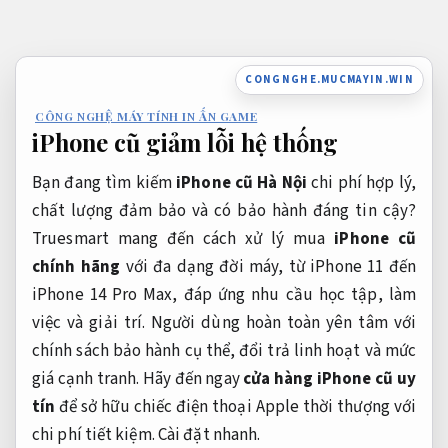
Bỏ
qua
nội
CONGNGHE.MUCMAYIN.WIN
dung
CÔNG NGHỆ MÁY TÍNH IN ẤN GAME
iPhone cũ giảm lỗi hệ thống
Bạn đang tìm kiếm
iPhone cũ Hà Nội
chi phí hợp lý,
chất lượng đảm bảo và có bảo hành đáng tin cậy?
Truesmart mang đến cách xử lý mua
iPhone cũ
chính hãng
với đa dạng đời máy, từ iPhone 11 đến
iPhone 14 Pro Max, đáp ứng nhu cầu học tập, làm
việc và giải trí. Người dùng hoàn toàn yên tâm với
chính sách bảo hành cụ thể, đổi trả linh hoạt và mức
giá cạnh tranh. Hãy đến ngay
cửa hàng iPhone cũ uy
tín
để sở hữu chiếc điện thoại Apple thời thượng với
chi phí tiết kiệm.
Cài đặt nhanh.