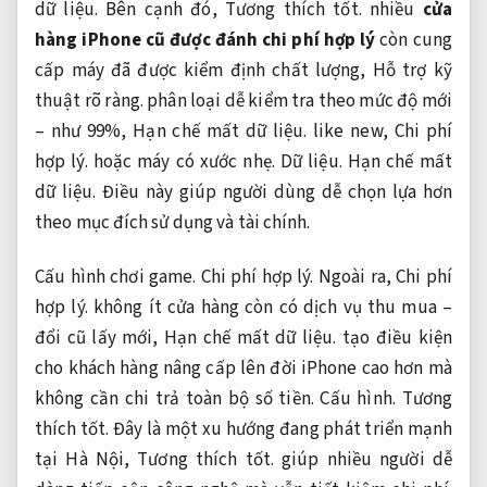
dữ liệu.
Bên cạnh đó,
Tương thích tốt.
nhiều
cửa
hàng iPhone cũ được đánh chi phí hợp lý
còn cung
cấp máy đã được kiểm định chất lượng,
Hỗ trợ kỹ
thuật rõ ràng.
phân loại dễ kiểm tra theo mức độ mới
– như 99%,
Hạn chế mất dữ liệu.
like new,
Chi phí
hợp lý.
hoặc máy có xước nhẹ.
Dữ liệu.
Hạn chế mất
dữ liệu.
Điều này giúp người dùng dễ chọn lựa hơn
theo mục đích sử dụng và tài chính.
Cấu hình chơi game.
Chi phí hợp lý.
Ngoài ra,
Chi phí
hợp lý.
không ít cửa hàng còn có dịch vụ thu mua –
đổi cũ lấy mới,
Hạn chế mất dữ liệu.
tạo điều kiện
cho khách hàng nâng cấp lên đời iPhone cao hơn mà
không cần chi trả toàn bộ số tiền.
Cấu hình.
Tương
thích tốt.
Đây là một xu hướng đang phát triển mạnh
tại Hà Nội,
Tương thích tốt.
giúp nhiều người dễ