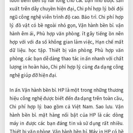
luôn đem đến sự hài lòng cho các bạn nhờ được sản
xuất trên dây chuyền hiện đại,
Chi phí hợp lý.
bởi đội
ngũ công nghệ viên trình độ cao.
Bảo trì.
Chi phí hợp
lý.
đồ vật có bề ngoài nhỏ gọn,
Vận hành bền bỉ.
vận
hành êm ái,
Phù hợp văn phòng.
ít gây tiếng ồn nên
hợp với với đa số không gian làm việc,
Hạn chế mất
dữ liệu.
học tập.
Thiết bị văn phòng.
Phù hợp văn
phòng.
các bạn dễ dàng thao tác in ấn nhanh với chất
lượng in hoàn hảo,
Chi phí hợp lý.
cùng đa dạng công
nghệ giúp đỡ hiện đại.
In ấn.
Vận hành bền bỉ.
HP là một trong những thương
hiệu công nghệ được biết đến đa dạng trên toàn cầu,
Chi phí hợp lý.
bao gồm cả Việt Nam.
Sao lưu.
Vận
hành bền bỉ.
mặt hàng nổi bật của HP là các dòng
máy in được các bạn đáng tin và sử dụng rất nhiều.
Thiết bị văn phòng.
Vận hành bền bỉ.
Máy in HP có bề