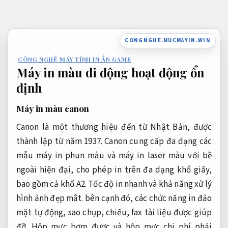
Bỏ
qua
nội
CONGNGHE.MUCMAYIN.WIN
dung
CÔNG NGHỆ MÁY TÍNH IN ẤN GAME
Máy in màu di động hoạt động ổn
định
Máy in màu canon
Canon là một thương hiệu đến từ Nhật Bản, được
thành lập từ năm 1937. Canon cung cấp đa dạng các
mẫu máy in phun màu và máy in laser màu với bề
ngoài hiện đại, cho phép in trên đa dạng khổ giấy,
bao gồm cả khổ A2. Tốc độ in nhanh và khả năng xử lý
hình ảnh đẹp mắt. bên cạnh đó, các chức năng in đảo
mặt tự động, sao chụp, chiếu, fax tài liệu được giúp
đỡ. Hộp mực bơm được và hộp mực chi phí phải